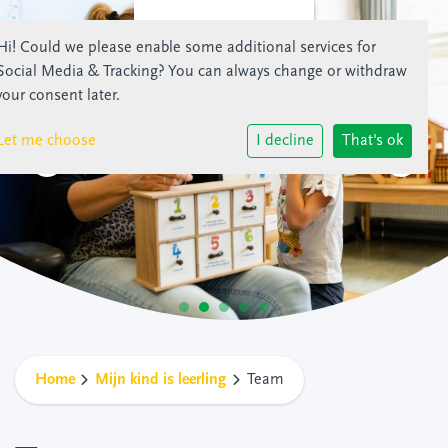
Hi! Could we please enable some additional services for
Social Media & Tracking
? You can always change or withdraw
your consent later.
Let me choose
I decline
That's ok
Home
Mijn kind is leerling
Team