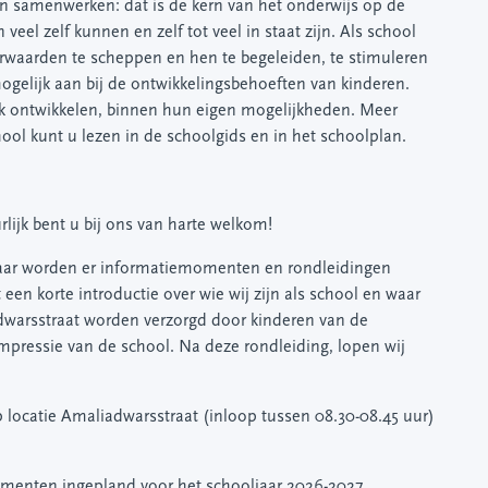
 en samenwerken: dat is de kern van het onderwijs op de
veel zelf kunnen en zelf tot veel in staat zijn. Als school
orwaarden te scheppen en hen te begeleiden, te stimuleren
mogelijk aan bij de ontwikkelingsbehoeften van kinderen.
jk ontwikkelen, binnen hun eigen mogelijkheden. Meer
ool kunt u lezen in de schoolgids en in het schoolplan.
lijk bent u bij ons van harte welkom!
ar worden er informatiemomenten en rondleidingen
 korte introductie over wie wij zijn als school en waar
adwarsstraat worden verzorgd door kinderen van de
pressie van de school. Na deze rondleiding, lopen wij
locatie Amaliadwarsstraat (inloop tussen 08.30-08.45 uur)
.
menten ingepland voor het schooljaar 2026-2027