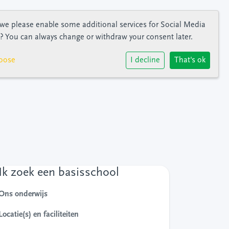
we please enable some additional services for
Social Media
? You can always change or withdraw your consent later.
oose
I decline
That's ok
Ik zoek een basisschool
Ons onderwijs
Locatie(s) en faciliteiten