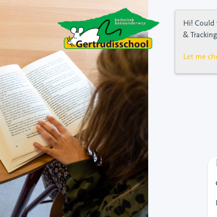
Hi! Could 
& Tracking
Let me ch